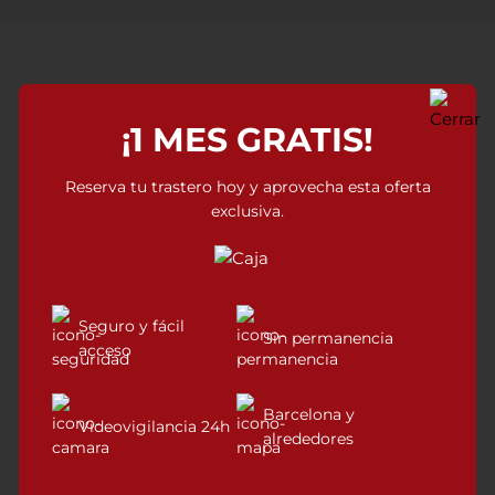
¿Qué dicen nuestros
¡1 MES GRATIS!
clientes?
Reserva tu trastero hoy y aprovecha esta oferta
exclusiva.
Trabajar con Trasteros M2 ha sido todo un
placer. Su atención es personalizada y muy
familiar, y los trasteros son muy cómodos.
Seguro y fácil
Sin permanencia
acceso
Antonio
,
Empresario, 45 años.
Barcelona y
Videovigilancia 24h
alrededores
Un trastero fue precisamente lo que