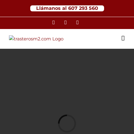
Saltar
Llámanos al 607 293 560
al
contenido
WhatsApp
Correo
Instagram
electrónico
Loading...